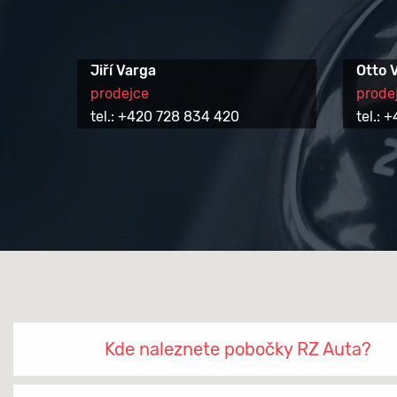
Jiří Varga
Otto 
prodejce
prode
tel.: +420 728 834 420
tel.:
Kde naleznete pobočky RZ Auta?