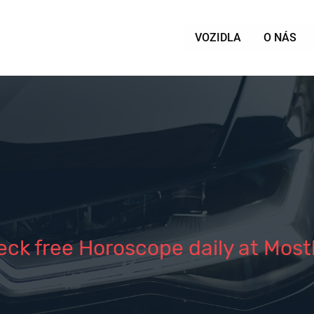
VOZIDLA
O NÁS
eck free Horoscope daily at Most