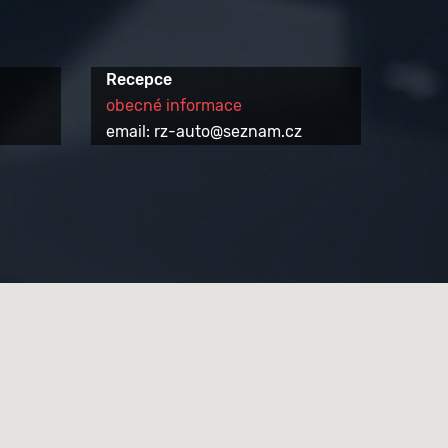
Recepce
obecné informace
email: rz-auto@seznam.cz