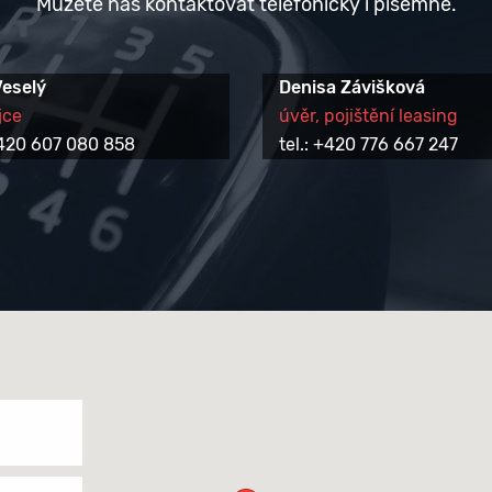
Můžete nás kontaktovat telefonicky i písemně.
Veselý
Denisa Závišková
jce
úvěr, pojištění leasing
 +420 607 080 858
tel.: +420 776 667 247