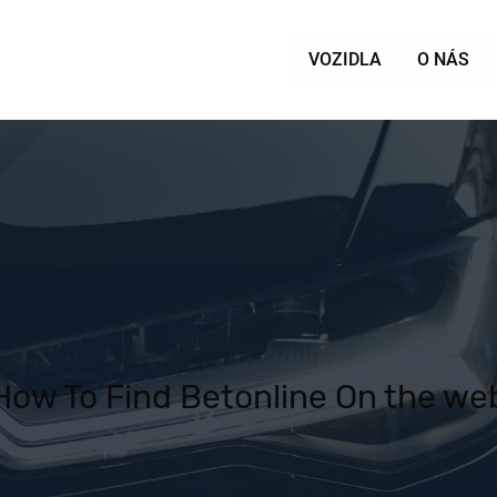
VOZIDLA
O NÁS
How To Find Betonline On the we