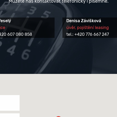
Můžete nás kontaktovat telefonicky i písemně.
Veselý
Denisa Závišková
jce
úvěr, pojištění leasing
 +420 607 080 858
tel.: +420 776 667 247