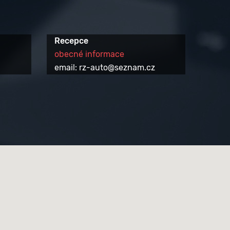
Recepce
obecné informace
email: rz-auto@seznam.cz