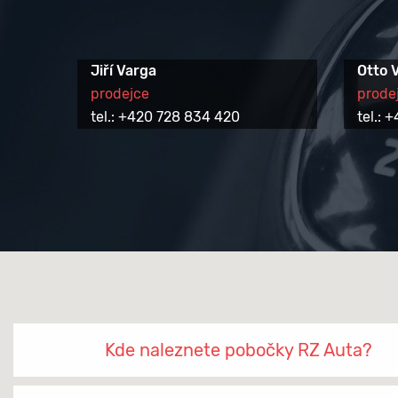
Jiří Varga
Otto 
prodejce
prode
tel.: +420 728 834 420
tel.:
Kde naleznete pobočky RZ Auta?