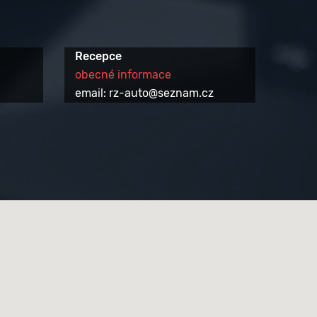
Recepce
obecné informace
email: rz-auto@seznam.cz