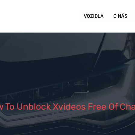
VOZIDLA
O NÁS
 To Unblock Xvideos Free Of Ch