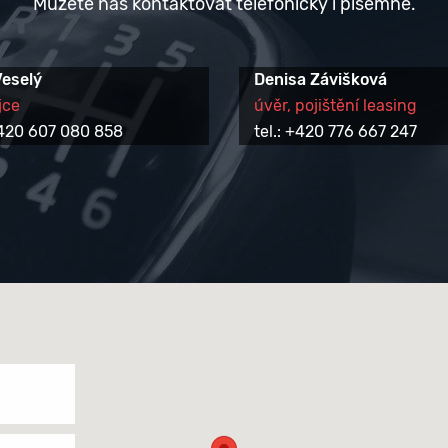
Můžete nás kontaktovat telefonicky i písemně.
Veselý
Denisa Závišková
jce
úvěr, pojištění leasing
 +420 607 080 858
tel.: +420 776 667 247