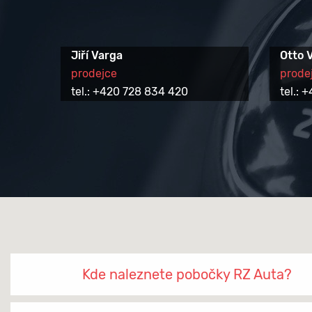
Jiří Varga
Otto 
prodejce
prode
tel.: +420 728 834 420
tel.:
Kde naleznete pobočky RZ Auta?