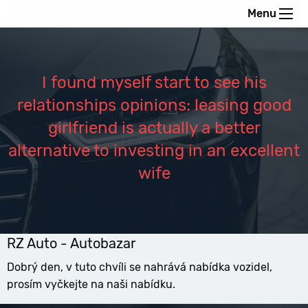
Menu
I found myself start to see his
relationships opinions: leasing good
girlfriend is actually a better
alternative to investing in an excellent
wife
RZ Auto - Autobazar
Dobrý den, v tuto chvíli se nahrává nabídka vozidel,
prosím vyčkejte na naši nabídku.