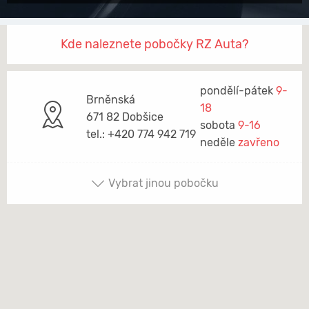
Kde naleznete pobočky RZ Auta?
pondělí-pátek
9-
Brněnská
18
671 82 Dobšice
sobota
9-16
tel.: +420 774 942 719
neděle
zavřeno
Vybrat jinou pobočku