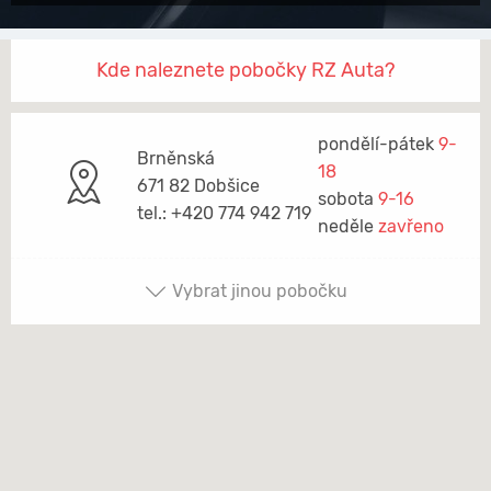
Kde naleznete pobočky RZ Auta?
pondělí-pátek
9-
Brněnská
18
671 82 Dobšice
sobota
9-16
tel.: +420 774 942 719
neděle
zavřeno
Vybrat jinou pobočku