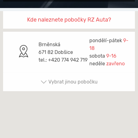
Kde naleznete pobočky RZ Auta?
pondělí-pátek
9-
Brněnská
18
671 82 Dobšice
sobota
9-16
tel.: +420 774 942 719
neděle
zavřeno
Vybrat jinou pobočku