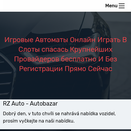
Menu
Игровые Автоматы Онлайн Играть В
Слоты спасась Крупнейших
Провайдеров бесплатно И Без
Регистрации Прямо Сейчас
RZ Auto - Autobazar
Dobrý den, v tuto chvíli se nahrává nabídka vozidel,
prosím vyčkejte na naši nabídku.