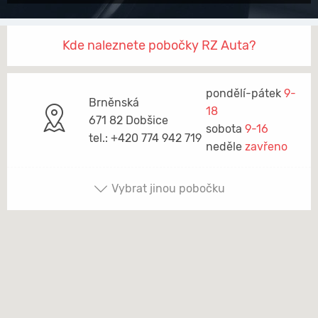
Kde naleznete pobočky RZ Auta?
pondělí-pátek
9-
Brněnská
18
671 82 Dobšice
sobota
9-16
tel.: +420 774 942 719
neděle
zavřeno
Vybrat jinou pobočku