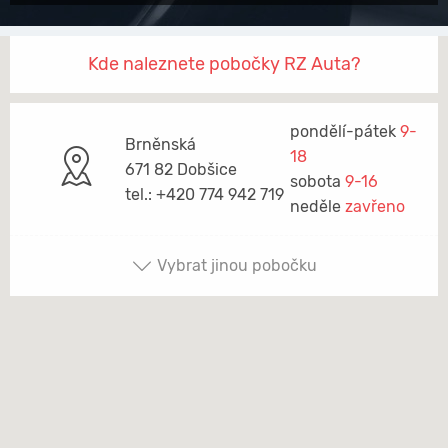
Kde naleznete pobočky RZ Auta?
pondělí-pátek
9-
Brněnská
18
671 82 Dobšice
sobota
9-16
tel.: +420 774 942 719
neděle
zavřeno
Vybrat jinou pobočku