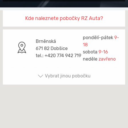
Kde naleznete pobočky RZ Auta?
pondělí-pátek
9-
Brněnská
18
671 82 Dobšice
sobota
9-16
tel.: +420 774 942 719
neděle
zavřeno
Vybrat jinou pobočku