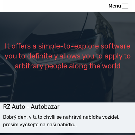
Menu
It offers a simple-to-explore software
you to definitely allows you to apply to
arbitrary people along the world
RZ Auto - Autobazar
Dobrý den, v tuto chvíli se nahrává nabídka vozidel,
prosím vyčkejte na naši nabídku.