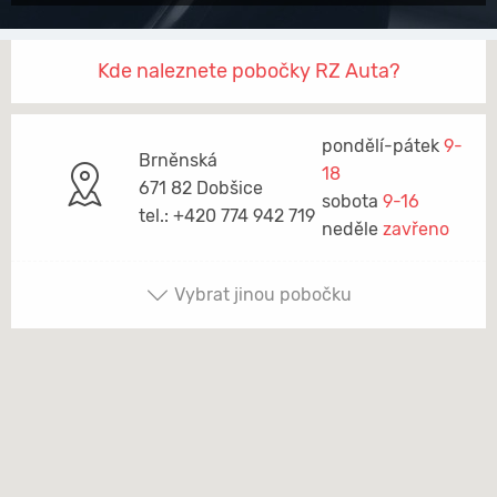
Kde naleznete pobočky RZ Auta?
pondělí-pátek
9-
Brněnská
18
671 82 Dobšice
sobota
9-16
tel.: +420 774 942 719
neděle
zavřeno
Vybrat jinou pobočku