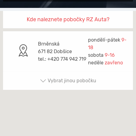
Kde naleznete pobočky RZ Auta?
pondělí-pátek
9-
Brněnská
18
671 82 Dobšice
sobota
9-16
tel.: +420 774 942 719
neděle
zavřeno
Vybrat jinou pobočku