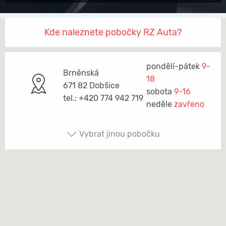
Kde naleznete pobočky RZ Auta?
pondělí-pátek
9-
Brněnská
18
671 82 Dobšice
sobota
9-16
tel.: +420 774 942 719
neděle
zavřeno
Vybrat jinou pobočku