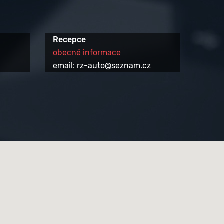
Recepce
obecné informace
email: rz-auto@seznam.cz