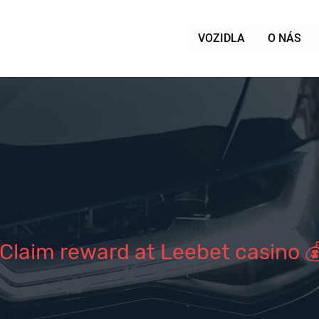
VOZIDLA
O NÁS
 Claim reward at Leebet casino 