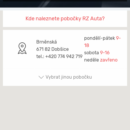
Kde naleznete pobočky RZ Auta?
pondělí-pátek
9-
Brněnská
18
671 82 Dobšice
sobota
9-16
tel.: +420 774 942 719
neděle
zavřeno
Vybrat jinou pobočku