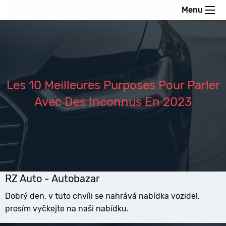
Menu
Les 10 Meilleures Purposes Pour Parler
Avec Des Inconnus En 2023
RZ Auto - Autobazar
Dobrý den, v tuto chvíli se nahrává nabídka vozidel,
prosím vyčkejte na naši nabídku.