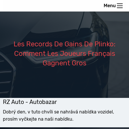
Menu
Les Records De Gains De Plinko:
Comment Les Joueurs Français
Gagnent Gros
RZ Auto - Autobazar
Dobrý den, v tuto chvíli se nahrává nabídka vozidel,
prosím vyčkejte na naši nabídku.