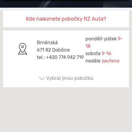
Kde naleznete pobočky RZ Auta?
pondělí-pátek
9-
Brněnská
18
671 82 Dobšice
sobota
9-16
tel.: +420 774 942 719
neděle
zavřeno
Vybrat jinou pobočku