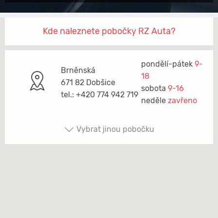
Kde naleznete pobočky RZ Auta?
pondělí-pátek
9-
Brněnská
18
671 82 Dobšice
sobota
9-16
tel.: +420 774 942 719
neděle
zavřeno
Vybrat jinou pobočku