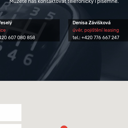
Můžete nás kontaktovat telefonicky i písemně.
Veselý
Denisa Závišková
jce
úvěr, pojištění leasing
 +420 607 080 858
tel.: +420 776 667 247