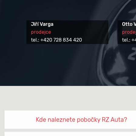
Jiří Varga
Otto 
prodejce
prode
tel.: +420 728 834 420
tel.:
Kde naleznete pobočky RZ Auta?