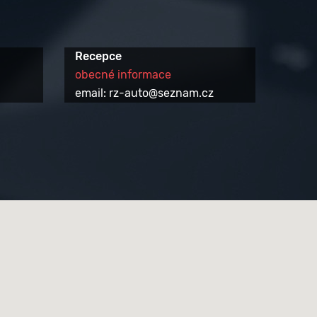
Recepce
obecné informace
email: rz-auto@seznam.cz