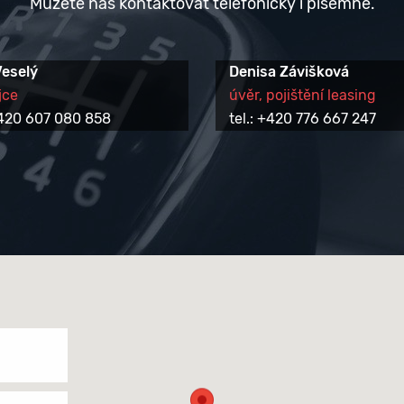
Můžete nás kontaktovat telefonicky i písemně.
Veselý
Denisa Závišková
jce
úvěr, pojištění leasing
 +420 607 080 858
tel.: +420 776 667 247