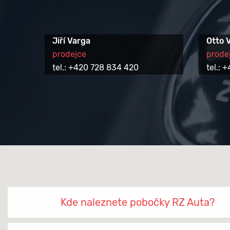
Jiří Varga
Otto 
prodejce
prode
tel.: +420 728 834 420
tel.:
Kde naleznete pobočky RZ Auta?