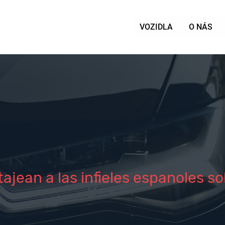
VOZIDLA
O NÁS
ean a las infieles espanoles s