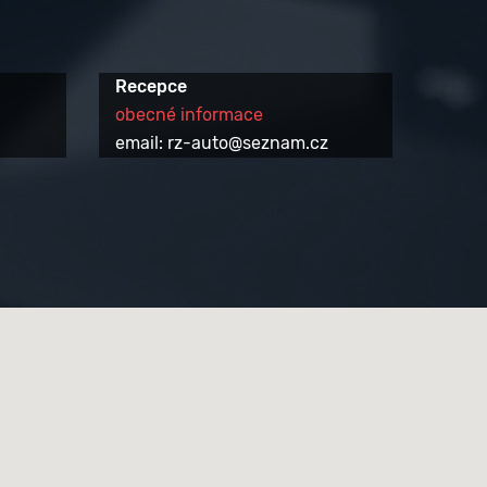
Recepce
obecné informace
email: rz-auto@seznam.cz