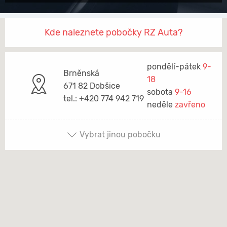
Kde naleznete pobočky RZ Auta?
pondělí-pátek
9-
Brněnská
18
671 82 Dobšice
sobota
9-16
tel.: +420 774 942 719
neděle
zavřeno
Vybrat jinou pobočku