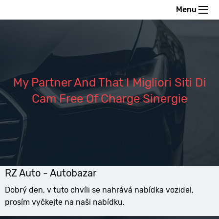
Menu
My Partner And That I Migliori Siti Di
Cam Free Of Charge Sinergie
RZ Auto - Autobazar
Dobrý den, v tuto chvíli se nahrává nabídka vozidel,
prosím vyčkejte na naši nabídku.