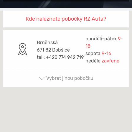
Kde naleznete pobočky RZ Auta?
pondělí-pátek
9-
Brněnská
18
671 82 Dobšice
sobota
9-16
tel.: +420 774 942 719
neděle
zavřeno
Vybrat jinou pobočku