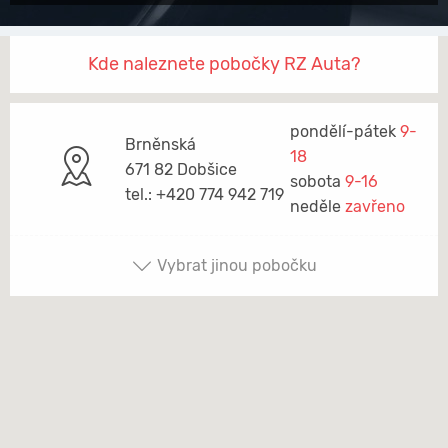
Kde naleznete pobočky RZ Auta?
pondělí-pátek
9-
Brněnská
18
671 82 Dobšice
sobota
9-16
tel.: +420 774 942 719
neděle
zavřeno
Vybrat jinou pobočku