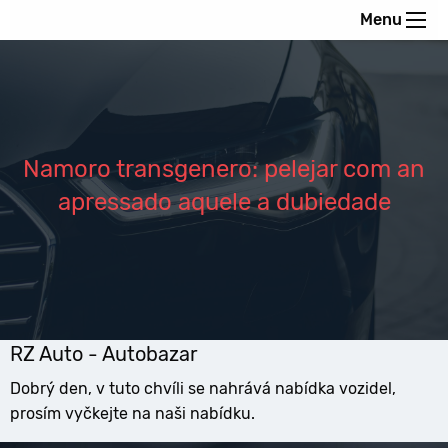
Menu
Namoro transgenero: pelejar com an
apressado aquele a dubiedade
RZ Auto - Autobazar
Dobrý den, v tuto chvíli se nahrává nabídka vozidel,
prosím vyčkejte na naši nabídku.