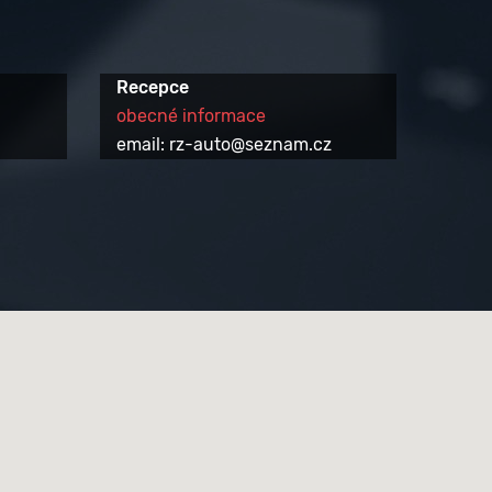
Recepce
obecné informace
email: rz-auto@seznam.cz