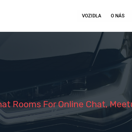
VOZIDLA
O NÁS
at Rooms For Online Chat, Meet