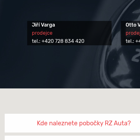
Jiří Varga
Otto 
prodejce
prode
tel.: +420 728 834 420
tel.:
Kde naleznete pobočky RZ Auta?