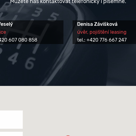
Můžete nás kontaktovat telefonicky i písemně.
Veselý
Denisa Závišková
jce
úvěr, pojištění leasing
 +420 607 080 858
tel.: +420 776 667 247