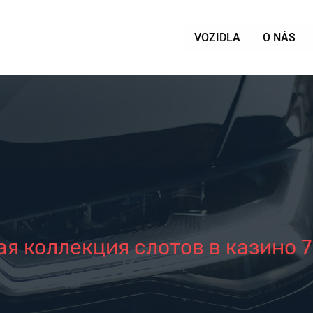
VOZIDLA
O NÁS
я коллекция слотов в казино 7