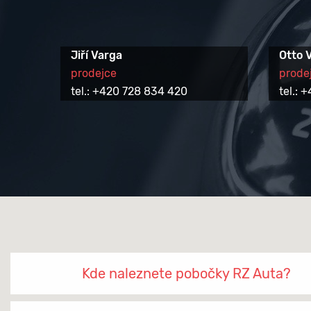
Jiří Varga
Otto 
prodejce
prode
tel.: +420 728 834 420
tel.:
Kde naleznete pobočky RZ Auta?