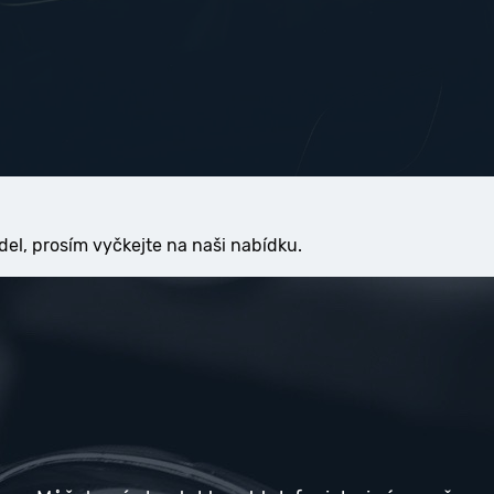
del, prosím vyčkejte na naši nabídku.