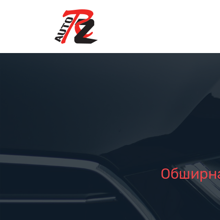
Обширна