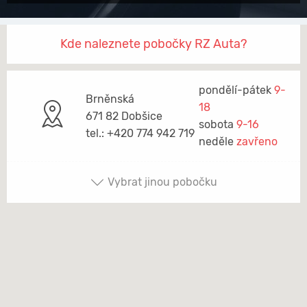
Kde naleznete pobočky RZ Auta?
pondělí-pátek
9-
Brněnská
18
671 82 Dobšice
sobota
9-16
tel.: +420 774 942 719
neděle
zavřeno
Vybrat jinou pobočku