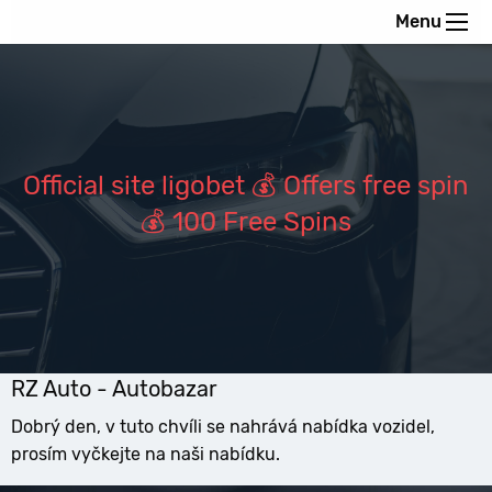
Menu
Official site ligobet 💰 Offers free spin
💰 100 Free Spins
RZ Auto - Autobazar
Dobrý den, v tuto chvíli se nahrává nabídka vozidel,
prosím vyčkejte na naši nabídku.