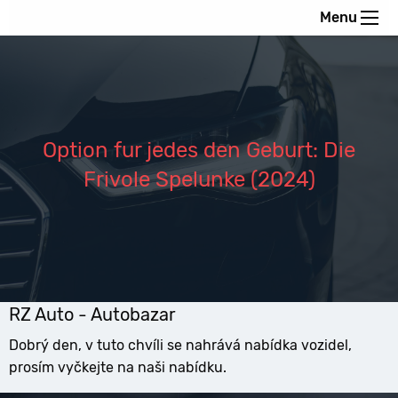
Menu
Option fur jedes den Geburt: Die
Frivole Spelunke (2024)
RZ Auto - Autobazar
Dobrý den, v tuto chvíli se nahrává nabídka vozidel,
prosím vyčkejte na naši nabídku.