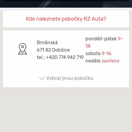
Kde naleznete pobočky RZ Auta?
pondělí-pátek
9-
Brněnská
18
671 82 Dobšice
sobota
9-16
tel.: +420 774 942 719
neděle
zavřeno
Vybrat jinou pobočku