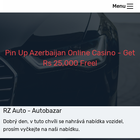
Menu
Pin Up Azerbaijan Online Casino - Get
Rs 25,000 Free!
RZ Auto - Autobazar
Dobrý den, v tuto chvíli se nahrává nabídka vozidel,
prosím vyčkejte na naši nabídku.