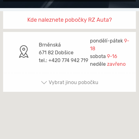
Kde naleznete pobočky RZ Auta?
pondělí-pátek
9-
Brněnská
18
671 82 Dobšice
sobota
9-16
tel.: +420 774 942 719
neděle
zavřeno
Vybrat jinou pobočku