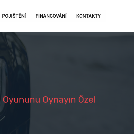
POJIŠTĚNÍ
FINANCOVÁNÍ
KONTAKTY
 Oyununu Oynayın Özel