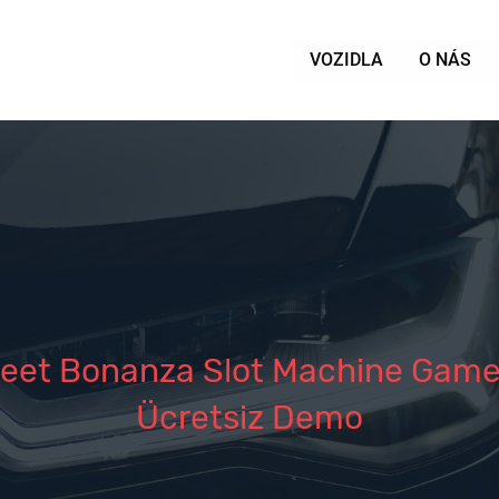
VOZIDLA
O NÁS
weet Bonanza Slot Machine Game
Ücretsiz Demo