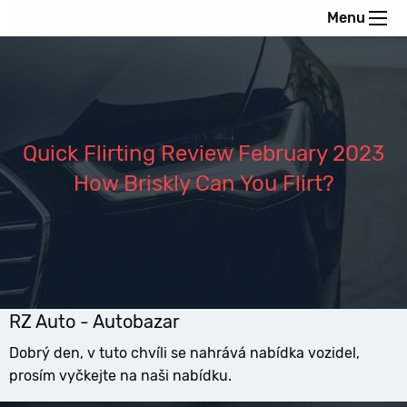
Menu
Quick Flirting Review February 2023
How Briskly Can You Flirt?
RZ Auto - Autobazar
Dobrý den, v tuto chvíli se nahrává nabídka vozidel,
prosím vyčkejte na naši nabídku.