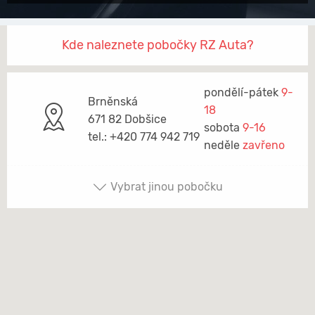
Kde naleznete pobočky RZ Auta?
pondělí-pátek
9-
Brněnská
18
671 82 Dobšice
sobota
9-16
tel.: +420 774 942 719
neděle
zavřeno
Vybrat jinou pobočku