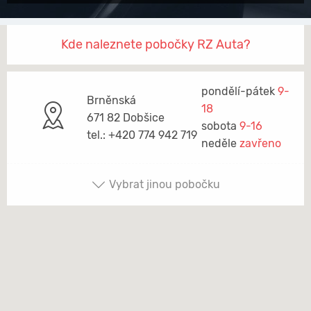
Kde naleznete pobočky RZ Auta?
pondělí-pátek
9-
Brněnská
18
671 82 Dobšice
sobota
9-16
tel.: +420 774 942 719
neděle
zavřeno
Vybrat jinou pobočku