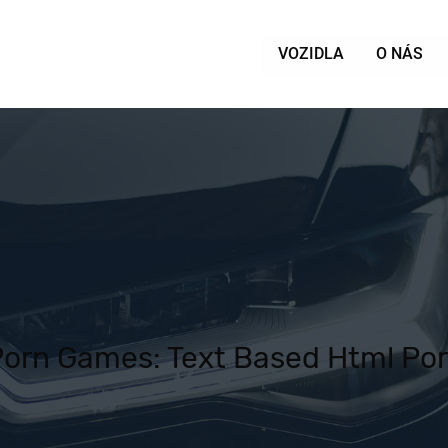
VOZIDLA
O NÁS
Porn Games: Text Based Html Po