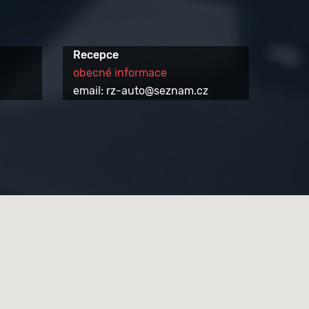
Recepce
obecné informace
email: rz-auto@seznam.cz