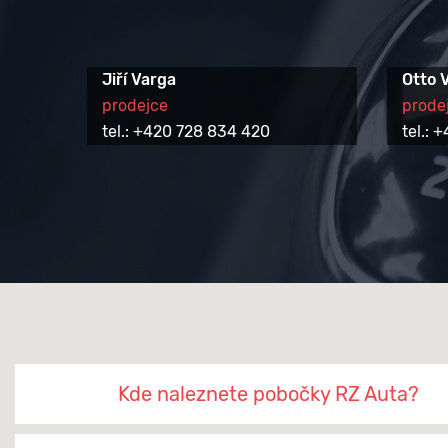
Jiří Varga
Otto 
prodejce
prode
tel.: +420 728 834 420
tel.:
Kde naleznete pobočky RZ Auta?