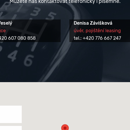
Můžete nás kontaktovat telefonicky i písemně.
Veselý
Denisa Závišková
jce
úvěr, pojištění leasing
 +420 607 080 858
tel.: +420 776 667 247