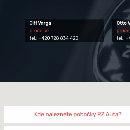
Jiří Varga
Otto 
prodejce
prode
tel.: +420 728 834 420
tel.:
Kde naleznete pobočky RZ Auta?