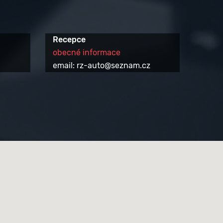
Recepce
obecné informace
email: rz-auto@seznam.cz