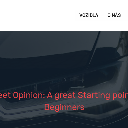
VOZIDLA
O NÁS
t Opinion: A great Starting poin
Beginners