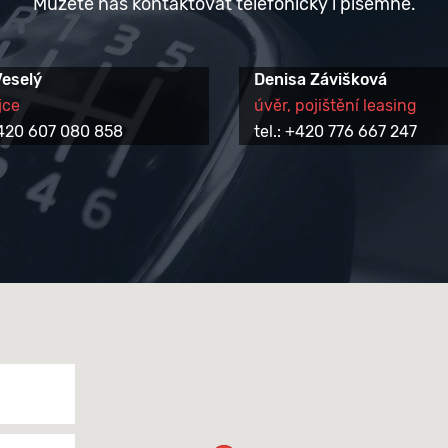
Můžete nás kontaktovat telefonicky i písemně.
Veselý
Denisa Závišková
jce
úvěr, pojištění leasing
 +420 607 080 858
tel.: +420 776 667 247