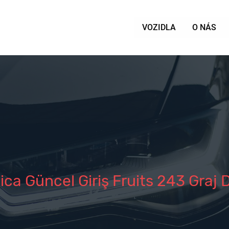
VOZIDLA
O NÁS
tica Güncel Giriş Fruits 243 Graj