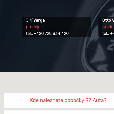
Jiří Varga
Otto 
prodejce
prode
tel.: +420 728 834 420
tel.:
Kde naleznete pobočky RZ Auta?