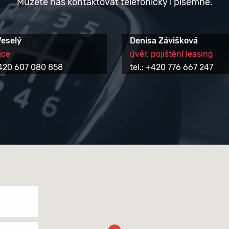
Můžete nás kontaktovat telefonicky i písemně.
Veselý
Denisa Závišková
jce
úvěr, pojištění leasing
 +420 607 080 858
tel.: +420 776 667 247