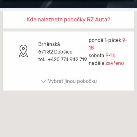
Kde naleznete pobočky RZ Auta?
pondělí-pátek
9-
Brněnská
18
671 82 Dobšice
sobota
9-16
tel.: +420 774 942 719
neděle
zavřeno
Vybrat jinou pobočku