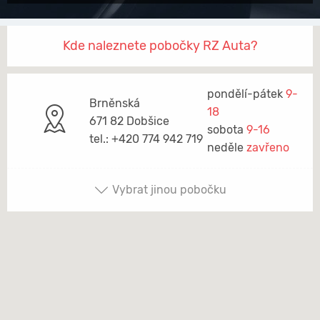
Kde naleznete pobočky RZ Auta?
pondělí-pátek
9-
Brněnská
18
671 82 Dobšice
sobota
9-16
tel.: +420 774 942 719
neděle
zavřeno
Vybrat jinou pobočku