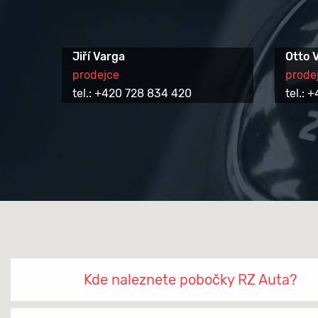
Jiří Varga
Otto 
prodejce
prode
tel.: +420 728 834 420
tel.:
Kde naleznete pobočky RZ Auta?