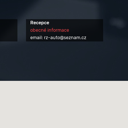
Recepce
obecné informace
email: rz-auto@seznam.cz