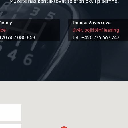
Můžete nás kontaktovat telefonicky i písemně.
Veselý
Denisa Závišková
jce
úvěr, pojištění leasing
 +420 607 080 858
tel.: +420 776 667 247