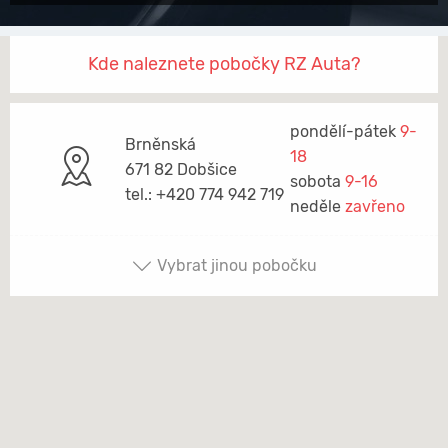
Kde naleznete pobočky RZ Auta?
pondělí-pátek
9-
Brněnská
18
671 82 Dobšice
sobota
9-16
tel.: +420 774 942 719
neděle
zavřeno
Vybrat jinou pobočku