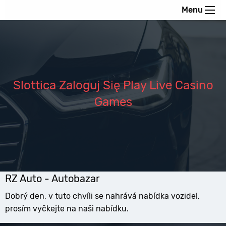
Menu
Slottica Zaloguj Się Play Live Casino
Games
RZ Auto - Autobazar
Dobrý den, v tuto chvíli se nahrává nabídka vozidel,
prosím vyčkejte na naši nabídku.