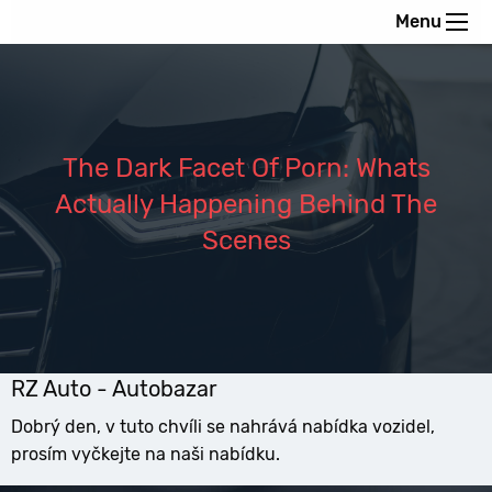
Menu
The Dark Facet Of Porn: Whats
Actually Happening Behind The
Scenes
RZ Auto - Autobazar
Dobrý den, v tuto chvíli se nahrává nabídka vozidel,
prosím vyčkejte na naši nabídku.