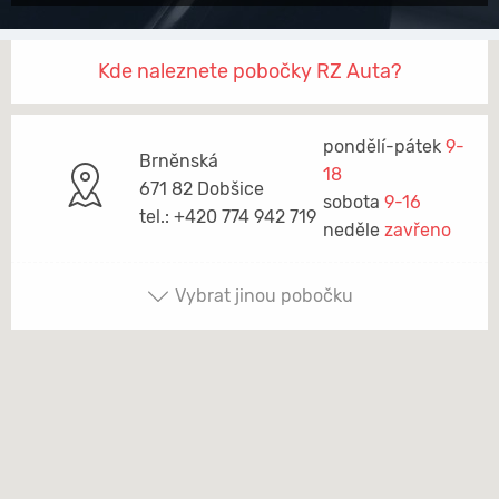
Kde naleznete pobočky RZ Auta?
pondělí-pátek
9-
Brněnská
18
671 82 Dobšice
sobota
9-16
tel.: +420 774 942 719
neděle
zavřeno
Vybrat jinou pobočku