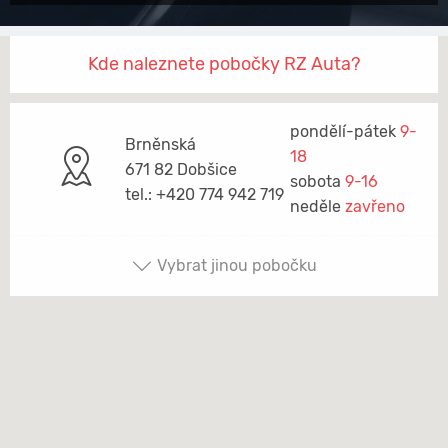
Kde naleznete pobočky RZ Auta?
pondělí-pátek
9-
Brněnská
18
671 82 Dobšice
sobota
9-16
tel.: +420 774 942 719
neděle
zavřeno
Vybrat jinou pobočku