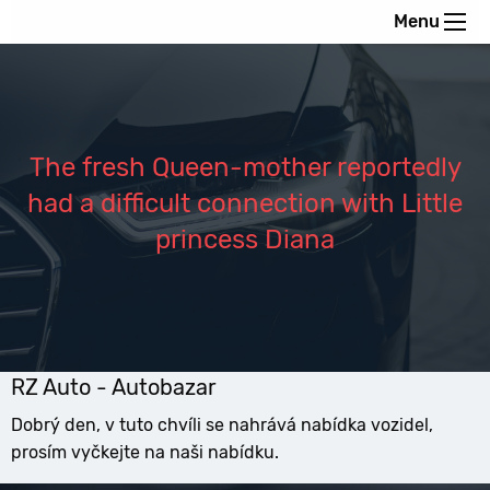
Menu
The fresh Queen-mother reportedly
had a difficult connection with Little
princess Diana
RZ Auto - Autobazar
Dobrý den, v tuto chvíli se nahrává nabídka vozidel,
prosím vyčkejte na naši nabídku.