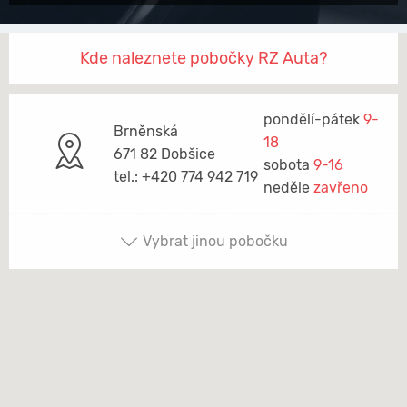
Kde naleznete pobočky RZ Auta?
pondělí-pátek
9-
Brněnská
18
671 82 Dobšice
sobota
9-16
tel.: +420 774 942 719
neděle
zavřeno
Vybrat jinou pobočku