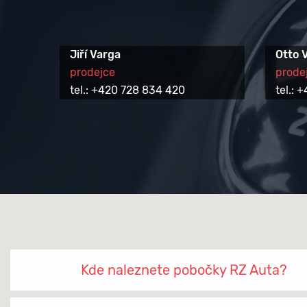
Jiří Varga
Otto 
prodejce
prode
tel.: +420 728 834 420
tel.:
Kde naleznete pobočky RZ Auta?