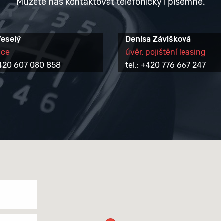
Můžete nás kontaktovat telefonicky i písemně.
Veselý
Denisa Závišková
jce
úvěr, pojištění leasing
 +420 607 080 858
tel.: +420 776 667 247