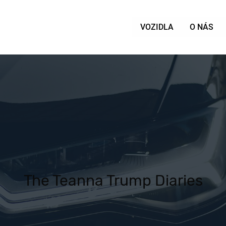
VOZIDLA
O NÁS
The Teanna Trump Diaries