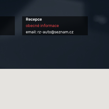
Recepce
obecné informace
email: rz-auto@seznam.cz