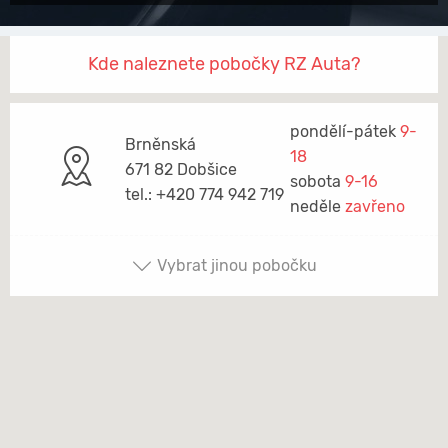
Kde naleznete pobočky RZ Auta?
pondělí-pátek
9-
Brněnská
18
671 82 Dobšice
sobota
9-16
tel.: +420 774 942 719
neděle
zavřeno
Vybrat jinou pobočku