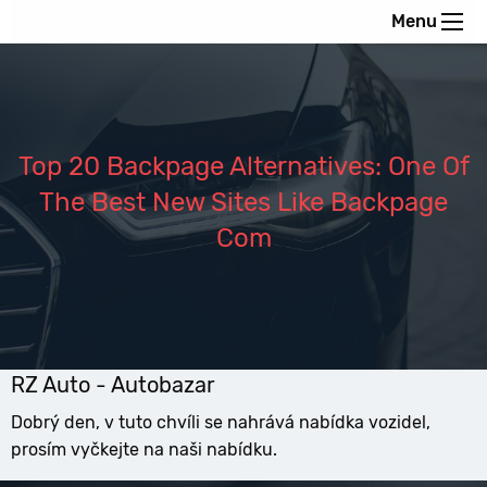
Menu
Top 20 Backpage Alternatives: One Of
The Best New Sites Like Backpage
Com
RZ Auto - Autobazar
Dobrý den, v tuto chvíli se nahrává nabídka vozidel,
prosím vyčkejte na naši nabídku.