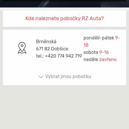
Kde naleznete pobočky RZ Auta?
pondělí-pátek
9-
Brněnská
18
671 82 Dobšice
sobota
9-16
tel.: +420 774 942 719
neděle
zavřeno
Vybrat jinou pobočku