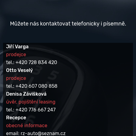
Můžete nás kontaktovat telefonicky i písemně.
Jiří Varga
prodejce
tel.: +420 728 834 420
Otto Veselý
prodejce
tel.: +420 607 080 858
Denisa Závišková
úvěr, pojištění leasing
tel.: +420 776 667 247
Recepce
obecné informace
email: rz-auto@seznam.cz