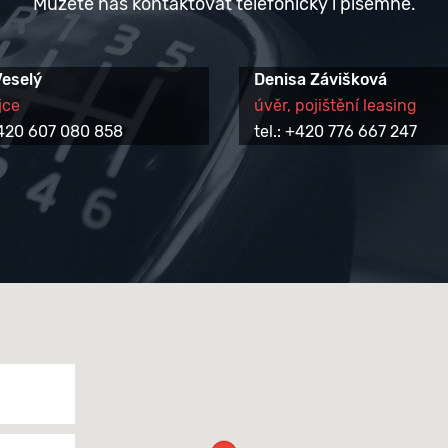
Můžete nás kontaktovat telefonicky i písemně.
Veselý
Denisa Závišková
jce
úvěr, pojištění leasing
 +420 607 080 858
tel.: +420 776 667 247