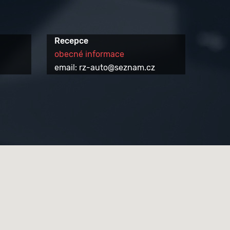
Recepce
obecné informace
email: rz-auto@seznam.cz