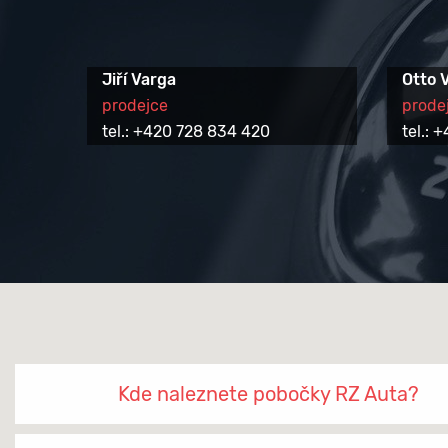
Jiří Varga
Otto 
prodejce
prode
tel.: +420 728 834 420
tel.:
Kde naleznete pobočky RZ Auta?