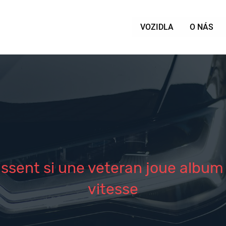
VOZIDLA
O NÁS
sent si une veteran joue album
vitesse