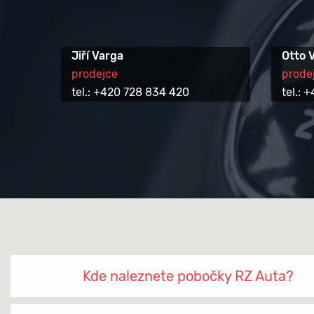
Jiří Varga
Otto 
prodejce
prode
tel.: +420 728 834 420
tel.:
Kde naleznete pobočky RZ Auta?