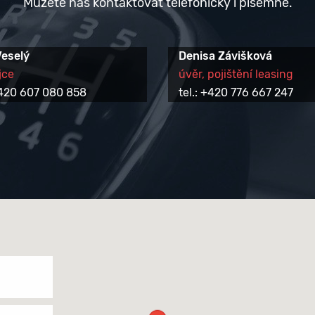
Můžete nás kontaktovat telefonicky i písemně.
Veselý
Denisa Závišková
jce
úvěr, pojištění leasing
 +420 607 080 858
tel.: +420 776 667 247