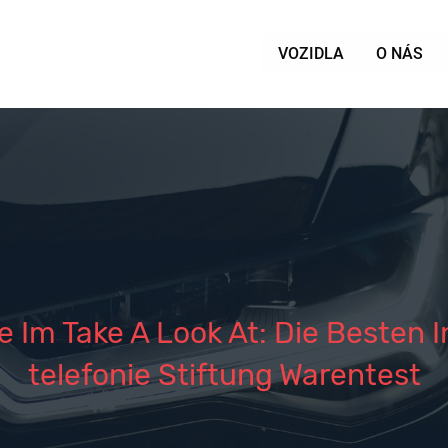
VOZIDLA
O NÁS
Im Take A Look At: Die Besten I
telefonie Stiftung Warentest