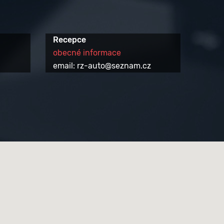
Recepce
obecné informace
email: rz-auto@seznam.cz