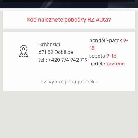
Kde naleznete pobočky RZ Auta?
pondělí-pátek
9-
Brněnská
18
671 82 Dobšice
sobota
9-16
tel.: +420 774 942 719
neděle
zavřeno
Vybrat jinou pobočku