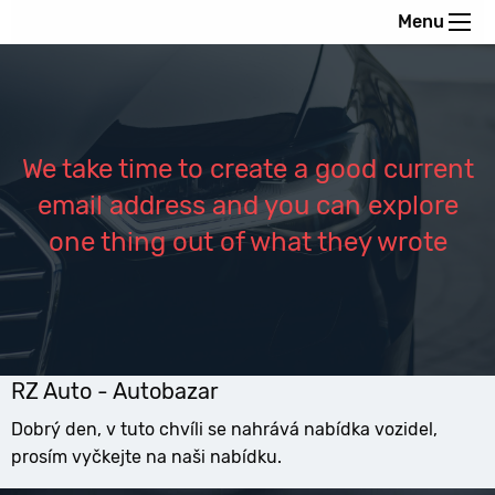
Menu
We take time to create a good current
email address and you can explore
one thing out of what they wrote
RZ Auto - Autobazar
Dobrý den, v tuto chvíli se nahrává nabídka vozidel,
prosím vyčkejte na naši nabídku.