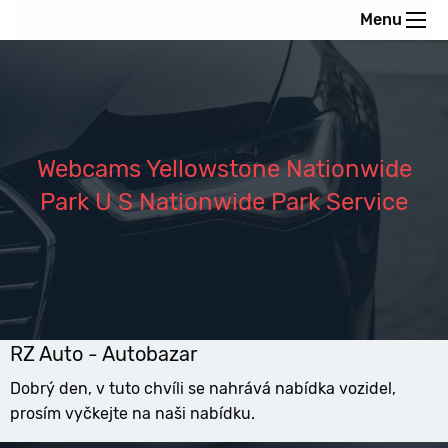
Menu
Webcams Yellowstone Nationwide
Park U S Nationwide Park Service
RZ Auto - Autobazar
Dobrý den, v tuto chvíli se nahrává nabídka vozidel,
prosím vyčkejte na naši nabídku.