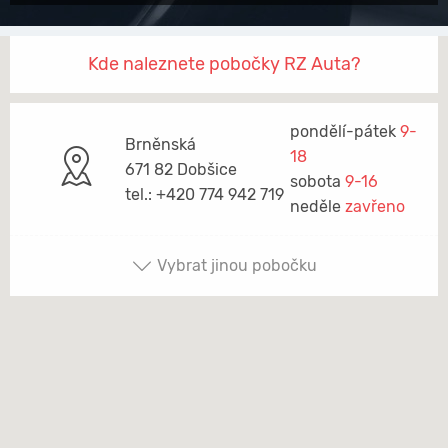
Kde naleznete pobočky RZ Auta?
pondělí-pátek
9-
Brněnská
18
671 82 Dobšice
sobota
9-16
tel.: +420 774 942 719
neděle
zavřeno
Vybrat jinou pobočku